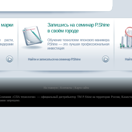
марки
Запишись на семинар P.Shine
в своём городе
 расти,
Обучение технологии японского маникюра
лидерами
P.Shine ― это лучшая профессиональная
инвестиция
Найти и записаться на семинар P.Shine
Найти
На главную
|
Контакты
|
Карта сайта
Компания «
СПА технологии
» — официальный дистрибьютор ТМ P.Shine на территории России, Казахстан
пании запрещено.