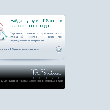
Найди услуги P.Shine в
салонах cвоего города
Здоровые, ровные и красивые ногти
идеальной формы и цвета без
наращивания ― это реально
 услуги P. Shine в салонах города
а, Белоруссии и Украины. Использование материалов сайта