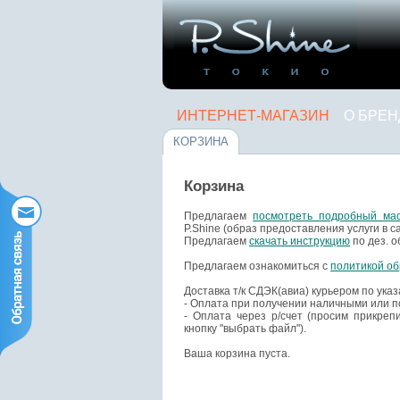
ИНТЕРНЕТ-МАГАЗИН
О БРЕН
КОРЗИНА
Корзина
Предлагаем
посмотреть подробный мас
P.Shine (образ предоставления услуги в с
Предлагаем
скачать инструкцию
по дез. о
Предлагаем ознакомиться с
политикой о
Доставка т/к СДЭК(авиа) курьером по ука
- Оплата при получении наличными или по
- Оплата через р/счет (просим прикре
кнопку "выбрать файл").
Ваша корзина пуста.