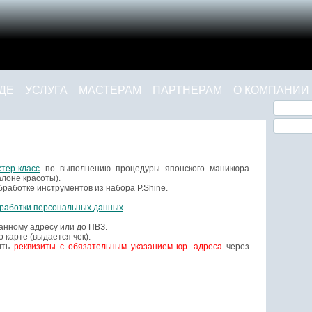
ДЕ
УСЛУГА
МАСТЕРАМ
ПАРТНЕРАМ
О КОМПАНИИ
тер-класс
по выполнению процедуры японского маникюра
алоне красоты).
бработке инструментов из набора P.Shine.
бработки персональных данных
.
занному адресу или до ПВЗ.
 карте (выдается чек).
пить
реквизиты с обязательным указанием юр. адреса
через